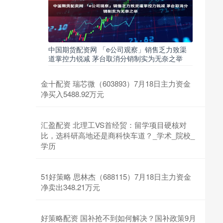
中国期货配资网 「e公司观察」销售乏力致渠
道掌控力锐减 茅台取消分销制实为无奈之举
金十配资 瑞芯微（603893）7月18日主力资金
净买入5488.92万元
汇盈配资 北理工VS首经贸：留学项目硬核对
比，选科研高地还是商科快车道？_学术_院校_
学历
51好策略 思林杰（688115）7月18日主力资金
净卖出348.21万元
好策略配资 国补抢不到如何解决？国补政策9月