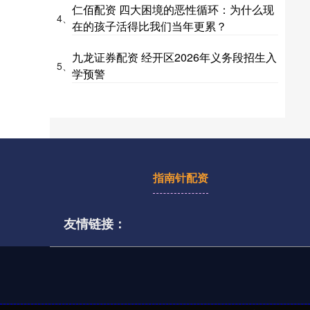
仁佰配资 四大困境的恶性循环：为什么现
4、
在的孩子活得比我们当年更累？
九龙证券配资 经开区2026年义务段招生入
5、
学预警
指南针配资
友情链接：