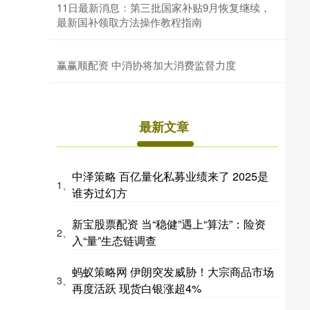
11日最新消息：第三批国家补贴9月恢复继续，
最新国补领取方法操作教程指南
赢赢顺配资 中消协将加大消费监督力度
最新文章
中泽策略 百亿量化私募业绩来了 2025是
1、
谁夯过幻方
新宝股票配资 当“稳健”遇上“算法”：险资
2、
入“量”生态链调查
蚂蚁策略网 伊朗突发威胁！大宗商品市场
3、
再度活跃 现货白银涨超4%