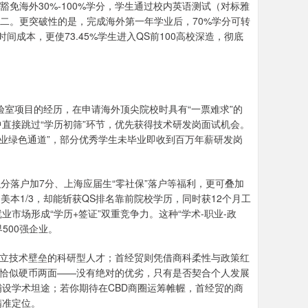
豁免海外30%-100%学分，学生通过校内英语测试（对标雅
校大二。更突破性的是，完成海外第一年学业后，70%学分可转
成本，更使73.45%学生进入QS前100高校深造，彻底
验室项目的经历，在申请海外顶尖院校时具有“一票难求”的
直接跳过“学历初筛”环节，优先获得技术研发岗面试机会。
就业绿色通道”，部分优秀学生未毕业即收到百万年薪研发岗
积分落户加7分、上海应届生“零社保”落户等福利，更可叠加
美本1/3，却能斩获QS排名靠前院校学历，同时获12个月工
市场形成“学历+签证”双重竞争力。这种“学术-职业-政
500强企业。
建立技术壁垒的科研型人才；首经贸则凭借商科柔性与政策红
径恰似硬币两面——没有绝对的优劣，只有是否契合个人发展
设学术坦途；若你期待在CBD商圈运筹帷幄，首经贸的商
精准定位。