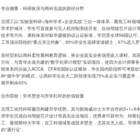
专业侧重：科研纵深与商科实战的路径分野
北理工以“实验室科研+海外学术+企业实战”三位一体体系，聚焦工科领
学术护城河，学生可直接参与无人机控制系统开发、自动驾驶芯片设计
技术等方向，课程体系对标华盛顿协议认证标准，学历受全球56国认可
工等顶尖院校的“重点关注对象”，90%毕业生选择攻读硕士，67%进入
首经贸则以商科柔性重构教育逻辑，将企业真实业务场景嵌入课程。其
方向，与普华永道共建的“数字化审计模型”实训项目，使四大会计师事务所
程体系同步嵌入ACCA、CFA等国际认证模块，学生国内阶段即可考取
种“做中学”的模式，让商科学生在大二阶段便实现75%名企实习覆盖率
展开剩余63%
合作院校：学术壁垒与升学杠杆的价值较量
北理工依托科研履历构建升学优势。其与新南威尔士大学合作的3+1+X
求学生完成自动驾驶芯片设计等真实企业项目，优秀者可获华为、特斯
工、曼彻斯特大学等，在工科领域形成技术壁垒，尤其在无人机、导弹
的“通行证”。