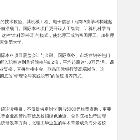
域的技术攻坚。其机械工程、电子信息工程等A类学科构建起
等前沿项目。国际本科项目更开设人工智能、计算机科学与
。这种“本科即科研”的模式，使北理工成为帝国理工、加州理
罗素集团大学。
国际本科项目覆盖会计与金融、国际商务、市场营销等热门
入职率达到普通院校的6.2倍，平均起薪达1.8万元/月。课
职业资格，直接对接中金、联昌国际银行等高端岗位。这
，彻底改写“理论与实践脱节”的传统培养范式。
本硕连读项目，不仅提供定制学期与5000元旅费资助，更要
拉等企业高管推荐信及校招绿色通道。合作院校如帝国理
系统研发等方向，北理工毕业生的学术背景成为海外名校