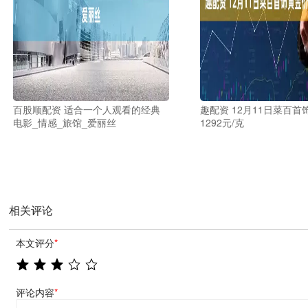
百股顺配资 适合一个人观看的经典
趣配资 12月11日菜百首
电影_情感_旅馆_爱丽丝
1292元/克
相关评论
本文评分
*
评论内容
*