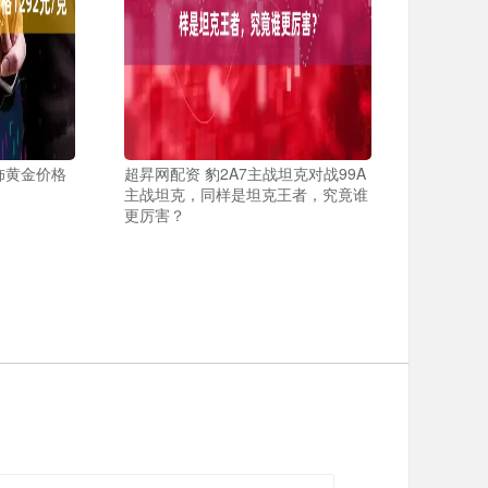
饰黄金价格
超昇网配资 豹2A7主战坦克对战99A
主战坦克，同样是坦克王者，究竟谁
更厉害？