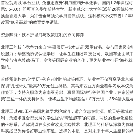
首经贸则以“学分互认+免雅思直升”机制重构升学逻辑。国内1-2年课程可
思5.5-6.0）即可直入曼彻斯特大学、新南威尔士大学等QS前20强院
换至香港大学，为冲击全球顶尖学府提供跳板。这种模式不仅节省1-2年时间
改写“低分高就”的教育竞争逻辑。
资源赋能：技术护城河与政策红利的双向博弈
北理工的核心竞争力来自“科研履历+技术认证”双重背书。参与国家级实
说服力；华盛顿协议认证学历，让学生在硅谷科技公司、欧洲车企面试中
学校与洛克希德·马丁、空客等国际企业的合作，更为毕业生打开“海外
邀约。
首经贸则构建起“学历+落户+创业”的政策闭环。毕业生不仅可享受北京
深圳“孔雀计划”最高30万元创业补贴。其马来西亚方向全程学习成本仅为
作签证，支持入职华为东南亚分部、联昌国际银行等跨国企业，在东盟就业
策”三位一体的支持体系，使毕业生平均起薪达1.2万元/月，35%进入世界
北理工以985工科基因构筑学术护城河，适合立志在能源、航天等领域
利，为追求复合型发展的学生提供“弯道超车”的可能。两校的差异化路
的坐标系。若你渴望在实验室攻克尖端技术，北理工的科研纵深将为你铺
科实战已为你备好职业快车道。选择的本质，是对未来十年人生坐标的