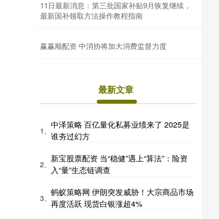
11日最新消息：第三批国家补贴9月恢复继续，
最新国补领取方法操作教程指南
赢赢顺配资 中消协将加大消费监督力度
最新文章
中泽策略 百亿量化私募业绩来了 2025是
1、
谁夯过幻方
新宝股票配资 当“稳健”遇上“算法”：险资
2、
入“量”生态链调查
蚂蚁策略网 伊朗突发威胁！大宗商品市场
3、
再度活跃 现货白银涨超4%