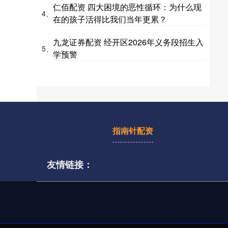
仁佰配资 四大困境的恶性循环：为什么现
4、
在的孩子活得比我们当年更累？
九龙证券配资 经开区2026年义务段招生入
5、
学预警
指南针配资
友情链接：