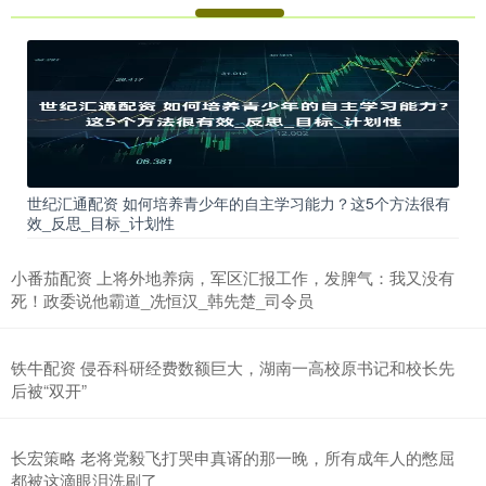
世纪汇通配资 如何培养青少年的自主学习能力？这5个方法很有
效_反思_目标_计划性
小番茄配资 上将外地养病，军区汇报工作，发脾气：我又没有
死！政委说他霸道_冼恒汉_韩先楚_司令员
铁牛配资 侵吞科研经费数额巨大，湖南一高校原书记和校长先
后被“双开”
长宏策略 老将党毅飞打哭申真谞的那一晚，所有成年人的憋屈
都被这滴眼泪洗刷了