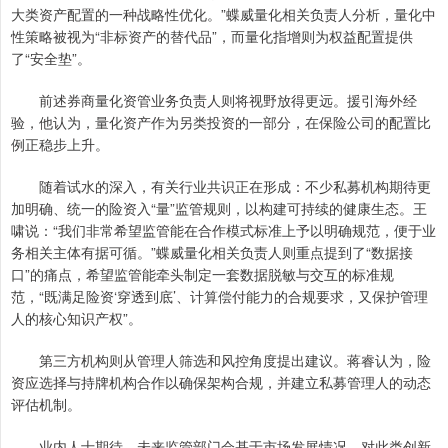
大类资产配置的一种战略性优化。”蝶威量化相关负责人分析，量化中
性策略被视为“非标资产的替代品”，而量化指增则为权益配置提供
了“安全垫”。
前述券商量化资管业务负责人则将视野放得更远。援引海外经
验，他认为，量化资产作为另类投资的一部分，在保险公司的配置比
例正稳步上升。
随着试水的深入，有关行业共识正在形成：不少私募机构期待更
加明确、统一的险资入“量”监管规则，以构建可持续的健康生态。王
啸说：“我们非常希望监管能在合作模式标准上予以明确规范，便于业
务相关主体有据可循。”蝶威量化相关负责人则重点提到了“数据接
口”的痛点，希望监管能牵头制定一套数据脱敏与交互的标准规
范，“既满足险资‘穿透到底’、计算偿付能力的合规要求，又保护管理
人的核心知识产权”。
第三方机构则从管理人筛选和风控角度提出建议。蒋睿认为，险
资应选择与持牌机构合作以确保架构合规，并建立私募管理人的动态
评估机制。
业内人士期待，未来监管部门会基于市场发展情况，对此类创新