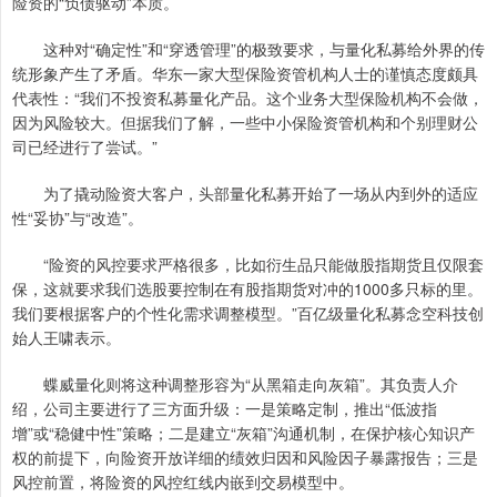
险资的“负债驱动”本质。
这种对“确定性”和“穿透管理”的极致要求，与量化私募给外界的传
统形象产生了矛盾。华东一家大型保险资管机构人士的谨慎态度颇具
代表性：“我们不投资私募量化产品。这个业务大型保险机构不会做，
因为风险较大。但据我们了解，一些中小保险资管机构和个别理财公
司已经进行了尝试。”
为了撬动险资大客户，头部量化私募开始了一场从内到外的适应
性“妥协”与“改造”。
“险资的风控要求严格很多，比如衍生品只能做股指期货且仅限套
保，这就要求我们选股要控制在有股指期货对冲的1000多只标的里。
我们要根据客户的个性化需求调整模型。”百亿级量化私募念空科技创
始人王啸表示。
蝶威量化则将这种调整形容为“从黑箱走向灰箱”。其负责人介
绍，公司主要进行了三方面升级：一是策略定制，推出“低波指
增”或“稳健中性”策略；二是建立“灰箱”沟通机制，在保护核心知识产
权的前提下，向险资开放详细的绩效归因和风险因子暴露报告；三是
风控前置，将险资的风控红线内嵌到交易模型中。