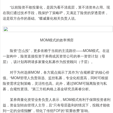
“以前险资不敢投量化，是因为看不清底层，算不清资本占用。现
在我们通过技术手段，既保护了策略IP，又满足了险资的穿透需求，
这是双方合作的基础。”蝶威量化相关负责人说。
MOM模式的效率博弈
险资“怎么投”，更多依赖于当前的主流路径——MOM模式。在这
一架构中，险资直接投资于券商或其资管公司的单一资管计划（母
层），该计划再聘请多家量化私募作为投资顾问（子层）。
对于为何选择MOM，各方观点揭示了其作为“合规桥梁”的核心价
值。“MOM管理人负责筛选、监控私募，专业化程度高，同时可根据
险资需求定制策略，灵活性也高。此外，通过MOM可隔离险资与私
募，合规性更强。”第三方机构格上基金研究员蒋睿分析。
某券商量化资管业务负责人表示，MOM模式有利于保障投资者利
益，资金划转由管理人主导，且“只有母层盈利的情况下，投顾才能收
到一定的业绩报酬”，弱化了传统FOF的“双重收费”影响。