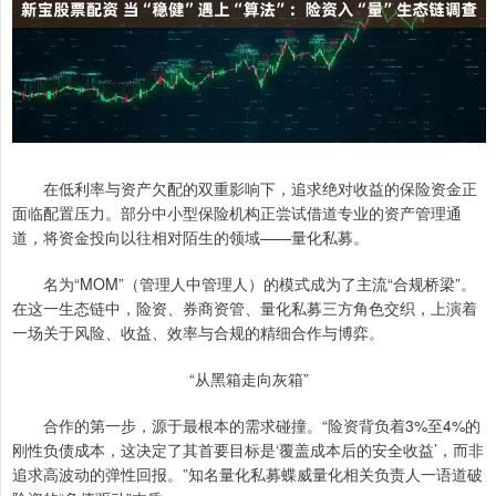
在低利率与资产欠配的双重影响下，追求绝对收益的保险资金正
面临配置压力。部分中小型保险机构正尝试借道专业的资产管理通
道，将资金投向以往相对陌生的领域——量化私募。
名为“MOM”（管理人中管理人）的模式成为了主流“合规桥梁”。
在这一生态链中，险资、券商资管、量化私募三方角色交织，上演着
一场关于风险、收益、效率与合规的精细合作与博弈。
“从黑箱走向灰箱”
合作的第一步，源于最根本的需求碰撞。“险资背负着3%至4%的
刚性负债成本，这决定了其首要目标是‘覆盖成本后的安全收益’，而非
追求高波动的弹性回报。”知名量化私募蝶威量化相关负责人一语道破