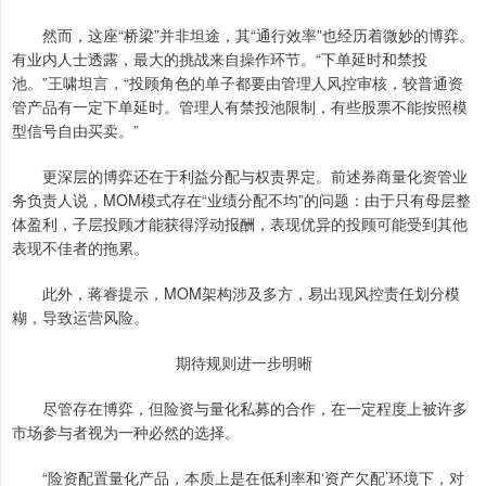
然而，这座“桥梁”并非坦途，其“通行效率”也经历着微妙的博弈。
有业内人士透露，最大的挑战来自操作环节。“下单延时和禁投
池。”王啸坦言，“投顾角色的单子都要由管理人风控审核，较普通资
管产品有一定下单延时。管理人有禁投池限制，有些股票不能按照模
型信号自由买卖。”
更深层的博弈还在于利益分配与权责界定。前述券商量化资管业
务负责人说，MOM模式存在“业绩分配不均”的问题：由于只有母层整
体盈利，子层投顾才能获得浮动报酬，表现优异的投顾可能受到其他
表现不佳者的拖累。
此外，蒋睿提示，MOM架构涉及多方，易出现风控责任划分模
糊，导致运营风险。
期待规则进一步明晰
尽管存在博弈，但险资与量化私募的合作，在一定程度上被许多
市场参与者视为一种必然的选择。
“险资配置量化产品，本质上是在低利率和‘资产欠配’环境下，对