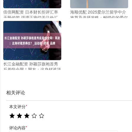
倍倍网配资 日本财长拒评汇率
海顺优配 2025爱尔兰留学中介
干预传闻 强调正密切关注外汇
推荐及选择攻略：解锁你的爱尔
市场动向
兰留学之路！
长江金融配资 孙颖莎旗袍首秀
反差惊全网！网友：这身材谁顶
得住？_运动鞋_时尚_品牌
相关评论
本文评分
*
评论内容
*