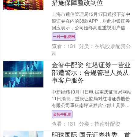
措施保障整改到位
上海市通信管理局12月17日通报下架中
银证券在内的38款APP，对此中银证券
回应表示，公司始终高度重视用户信息
保护工作，致力于为客户提供安全、可
一对一配资网
靠、放心的互联网....
查看：
131
分类：
在线股票配资公
司
金智牛配资 红塔证券一营业
部遭警示：合规管理人员从
事客户服务
中新经纬10月11日电 据重庆证监局网站
11日消息，重庆证监局对红塔证券股份
有限公司重庆南坪证券营业部出具警示
函。 来源：重庆证监局网站 重庆证监局
金智牛配资
表示，经查，....
查看：
131
分类：
指南针配资
明珠国际 国元证券执委、首