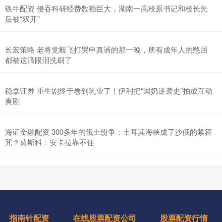
铁牛配资 侵吞科研经费数额巨大，湖南一高校原书记和校长先
后被“双开”
长宏策略 老将党毅飞打哭申真谞的那一晚，所有成年人的憋屈
都被这滴眼泪洗刷了
稳拿证券 重生剧终于卷到乳业了！伊利把“国奶逆袭史”拍成互动
爽剧
海证金融配资 300多年的俄土纷争：土耳其海峡成了沙俄的紧箍
咒？莫斯科：安卡拉靠不住
指南针配资
在线股票配资公司
股票配资行情