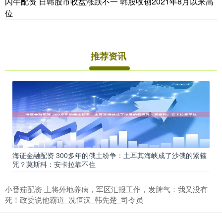
闪牛配资 日韩股市收盘涨跌不一 韩股收创2021年8月以来高
位
推荐资讯
海证金融配资 300多年的俄土纷争：土耳其海峡成了沙俄的紧箍
咒？莫斯科：安卡拉靠不住
小番茄配资 上将外地养病，军区汇报工作，发脾气：我又没有
死！政委说他霸道_冼恒汉_韩先楚_司令员