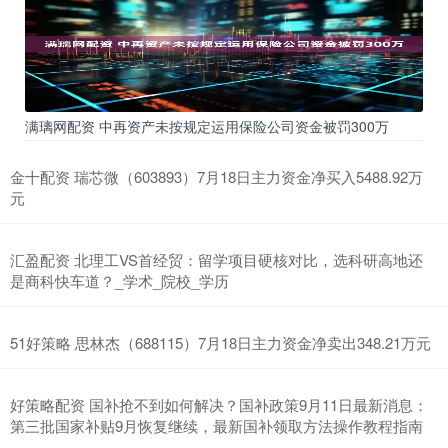
满璃网配资 中再资产未按规定运用保险公司资金被罚300万
金十配资 瑞芯微（603893）7月18日主力资金净买入5488.92万
元
汇盈配资 北理工VS首经贸：留学项目硬核对比，选科研高地还
是商科快车道？_学术_院校_学历
51好策略 思林杰（688115）7月18日主力资金净卖出348.21万元
好策略配资 国补抢不到如何解决？国补政策9月11日最新消息：
第三批国家补贴9月恢复继续，最新国补领取方法操作教程指南