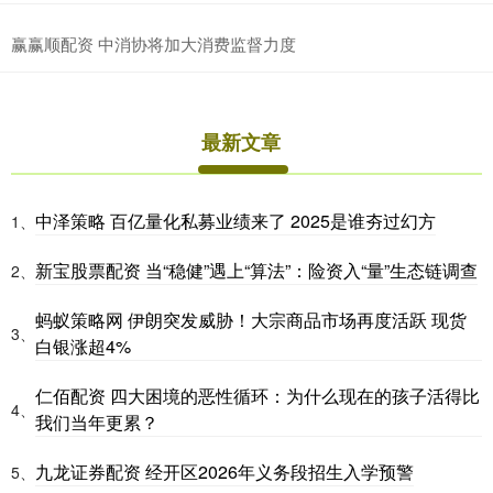
赢赢顺配资 中消协将加大消费监督力度
最新文章
中泽策略 百亿量化私募业绩来了 2025是谁夯过幻方
1、
新宝股票配资 当“稳健”遇上“算法”：险资入“量”生态链调查
2、
蚂蚁策略网 伊朗突发威胁！大宗商品市场再度活跃 现货
3、
白银涨超4%
仁佰配资 四大困境的恶性循环：为什么现在的孩子活得比
4、
我们当年更累？
九龙证券配资 经开区2026年义务段招生入学预警
5、