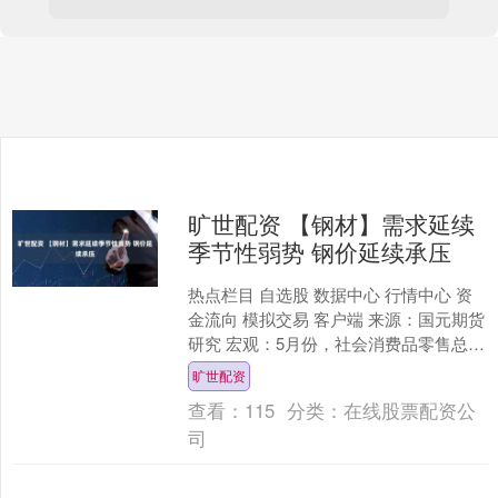
旷世配资 【钢材】需求延续
季节性弱势 钢价延续承压
热点栏目 自选股 数据中心 行情中心 资
金流向 模拟交易 客户端 来源：国元期货
研究 宏观：5月份，社会消费品零售总额
同比增长6.4%，环比增长0.93%；货
旷世配资
物....
查看：
115
分类：
在线股票配资公
司