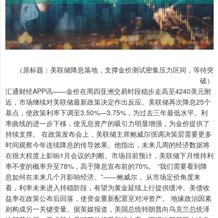
（原标题：美联储降息落地，支撑金价测试密集压力区间，等待突
破）
汇通财经APP讯——金价在周四亚洲交易时段稳步走高至4240美元附
近，市场继续对美联储最新政策决定作出反应。美联储再次降息25个
基点，使政策利率下调至3.50%—3.75%，为过去三年最低水平。利
率曲线的进一步下移，使无息资产的吸引力明显增强，为金价提供了
持续支撑。 在政策发布会上，美联储主席鲍威尔强调决策层需要更多
时间观察今年连续降息的传导效果。他指出，未来几周的经济数据将
在很大程度上影响1月会议的判断。市场目前预计，美联储下月维持利
率不变的概率升至78%，高于降息宣布前的70%。 “我们需要看到降
息如何在未来几个月影响经济。”——鲍威尔， 从市场定价角度来
看，利率未来进入持稳阶段，有望为黄金延续上行提供缓冲。美债收
益率在政策公布后回落，使资金重新配置至对冲资产。 地缘政治因素
则构成另一关键变量。据英媒报道，美国总统特朗普向乌克兰总统泽