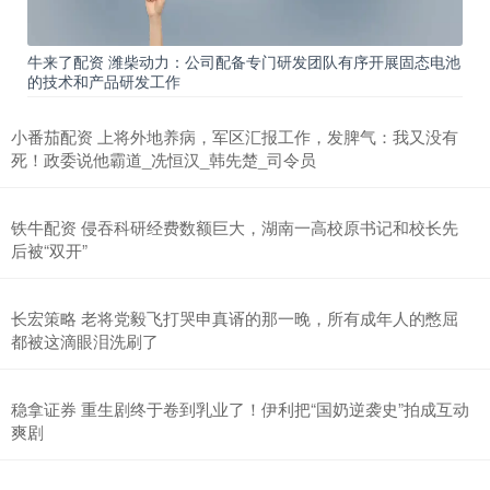
牛来了配资 潍柴动力：公司配备专门研发团队有序开展固态电池
的技术和产品研发工作
小番茄配资 上将外地养病，军区汇报工作，发脾气：我又没有
死！政委说他霸道_冼恒汉_韩先楚_司令员
铁牛配资 侵吞科研经费数额巨大，湖南一高校原书记和校长先
后被“双开”
长宏策略 老将党毅飞打哭申真谞的那一晚，所有成年人的憋屈
都被这滴眼泪洗刷了
稳拿证券 重生剧终于卷到乳业了！伊利把“国奶逆袭史”拍成互动
爽剧