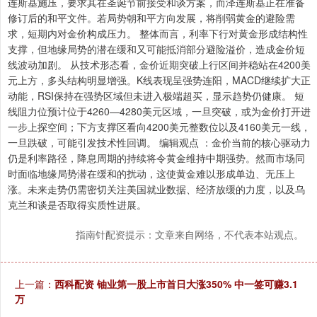
连斯基施压，要求其在圣诞节前接受和谈方案，而泽连斯基正在准备
修订后的和平文件。若局势朝和平方向发展，将削弱黄金的避险需
求，短期内对金价构成压力。 整体而言，利率下行对黄金形成结构性
支撑，但地缘局势的潜在缓和又可能抵消部分避险溢价，造成金价短
线波动加剧。 从技术形态看，金价近期突破上行区间并稳站在4200美
元上方，多头结构明显增强。K线表现呈强势连阳，MACD继续扩大正
动能，RSI保持在强势区域但未进入极端超买，显示趋势仍健康。 短
线阻力位预计位于4260—4280美元区域，一旦突破，或为金价打开进
一步上探空间；下方支撑区看向4200美元整数位以及4160美元一线，
一旦跌破，可能引发技术性回调。 编辑观点 ：金价当前的核心驱动力
仍是利率路径，降息周期的持续将令黄金维持中期强势。然而市场同
时面临地缘局势潜在缓和的扰动，这使黄金难以形成单边、无压上
涨。未来走势仍需密切关注美国就业数据、经济放缓的力度，以及乌
克兰和谈是否取得实质性进展。
指南针配资提示：文章来自网络，不代表本站观点。
上一篇：
西科配资 铀业第一股上市首日大涨350% 中一签可赚3.1
万