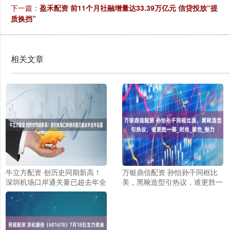
下一篇：
盈禾配资 前11个月社融增量达33.39万亿元 信贷投放“提
质换挡”
相关文章
牛立方配资 创历史同期新高！
万银鼎信配资 孙怡孙千同框比
深圳机场口岸通关量已超去年全
美，黑靴造型引热议，谁更胜一
年总量
筹_时尚_黑色_魅力