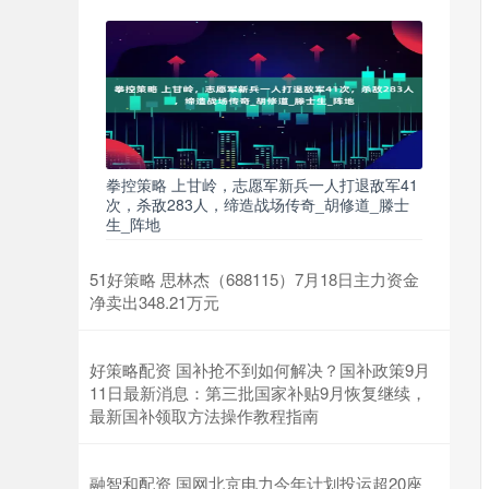
拳控策略 上甘岭，志愿军新兵一人打退敌军41
次，杀敌283人，缔造战场传奇_胡修道_滕士
生_阵地
51好策略 思林杰（688115）7月18日主力资金
净卖出348.21万元
好策略配资 国补抢不到如何解决？国补政策9月
11日最新消息：第三批国家补贴9月恢复继续，
最新国补领取方法操作教程指南
融智和配资 国网北京电力今年计划投运超20座