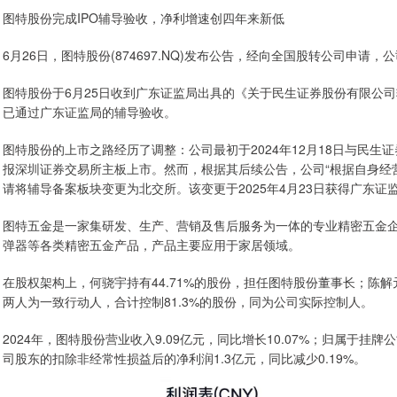
图特股份完成IPO辅导验收，净利增速创四年来新低
6月26日，图特股份(874697.NQ)发布公告，经向全国股转公司申请
图特股份于6月25日收到广东证监局出具的《关于民生证券股份有限公
已通过广东证监局的辅导验收。
图特股份的上市之路经历了调整：公司最初于2024年12月18日与民
报深圳证券交易所主板上市。然而，根据其后续公告，公司“根据自身经营状
请将辅导备案板块变更为北交所。该变更于2025年4月23日获得广东证
图特五金是一家集研发、生产、营销及售后服务为一体的专业精密五金
弹器等各类精密五金产品，产品主要应用于家居领域。
在股权架构上，何骁宇持有44.71%的股份，担任图特股份董事长；陈解
两人为一致行动人，合计控制81.3%的股份，同为公司实际控制人。
2024年，图特股份营业收入9.09亿元，同比增长10.07%；归属于挂牌
司股东的扣除非经常性损益后的净利润1.3亿元，同比减少0.19%。