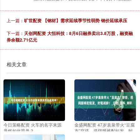
上一篇：
旷世配资 【钢材】需求延续季节性弱势 钢价延续承压
下一篇：
天创网配资 大恒科技：8月6日融券卖出3.8万股，融资融
券余额2.71亿元
相关文章
今日策略配资 火车的名字来源
金盛网配资 47岁袁泉带火“豆腐
竟然如此简单？
衣”穿搭，搭阔腿裤配短发，时
髦减龄！_白色_面料_喇叭