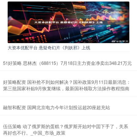
大资本优配平台 悬疑奇幻片《判妖邪》上线
51好策略 思林杰（688115）7月18日主力资金净卖出348.21万元
好策略配资 国补抢不到如何解决？国补政策9月11日最新消息：
第三批国家补贴9月恢复继续，最新国补领取方法操作教程指南
融智和配资 国网北京电力今年计划投运超20座超充站
伍伍策略 动了俄罗斯的蛋糕？俄罗斯开始对中囯下手了，关系
再好也不行。_中国_市场_政策