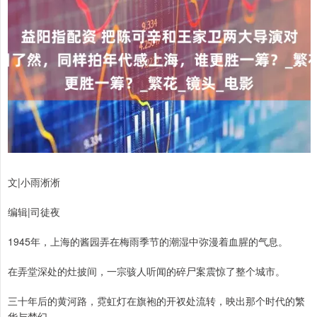
文|小雨淅淅
编辑|司徒夜
1945年，上海的酱园弄在梅雨季节的潮湿中弥漫着血腥的气息。
在弄堂深处的灶披间，一宗骇人听闻的碎尸案震惊了整个城市。
三十年后的黄河路，霓虹灯在旗袍的开衩处流转，映出那个时代的繁
华与梦幻。