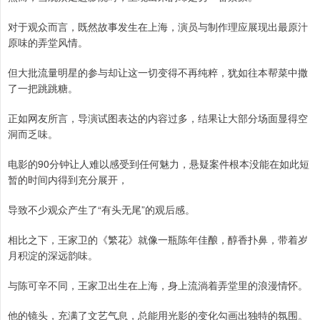
对于观众而言，既然故事发生在上海，演员与制作理应展现出最原汁
原味的弄堂风情。
但大批流量明星的参与却让这一切变得不再纯粹，犹如往本帮菜中撒
了一把跳跳糖。
正如网友所言，导演试图表达的内容过多，结果让大部分场面显得空
洞而乏味。
电影的90分钟让人难以感受到任何魅力，悬疑案件根本没能在如此短
暂的时间内得到充分展开，
导致不少观众产生了“有头无尾”的观后感。
相比之下，王家卫的《繁花》就像一瓶陈年佳酿，醇香扑鼻，带着岁
月积淀的深远韵味。
与陈可辛不同，王家卫出生在上海，身上流淌着弄堂里的浪漫情怀。
他的镜头，充满了文艺气息，总能用光影的变化勾画出独特的氛围。