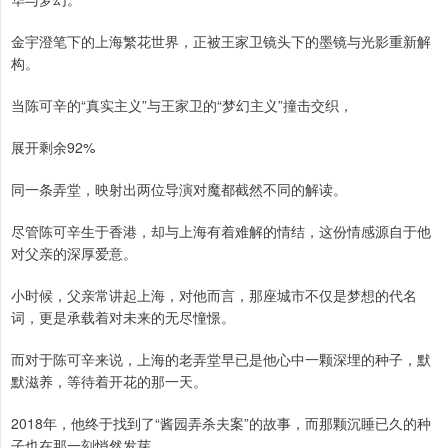
金宇澄笔下的上海繁花世界，正被王家卫镜头下的墨镜与光影重新解
构。
当陈可辛的“真实主义”与王家卫的“梦幻主义”撞击交织，
展开剩余92%
同一条弄堂，映射出两位导演对魔都截然不同的解读。
尽管陈可辛生于香港，却与上海有着难解的情结，这份情感源自于他
对父亲的深厚爱意。
小时候，父亲常讲起上海，对他而言，那座城市不仅是梦想的代名
词，更是承载着对未来的无尽憧憬。
而对于陈可辛来说，上海的老弄堂早已是他心中一颗深埋的种子，默
默滋养，等待着开花的那一天。
2018年，他终于找到了“酱园弄杀夫案”的故事，而那颗沉睡已久的种
子也在那一刻悄然发芽。