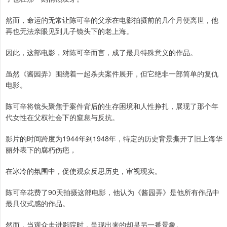
然而，命运的无常让陈可辛的父亲在电影拍摄前的几个月便离世，他
再也无法亲眼见到儿子镜头下的老上海。
因此，这部电影，对陈可辛而言，成了最具特殊意义的作品。
虽然《酱园弄》围绕着一起杀夫案件展开，但它绝非一部简单的复仇
电影。
陈可辛将镜头聚焦于案件背后的生存困境和人性挣扎，展现了那个年
代女性在父权社会下的窒息与反抗。
影片的时间跨度为1944年到1948年，特定的历史背景撕开了旧上海华
丽外表下的腐朽伤疤，
在冰冷的氛围中，促使观众反思历史，审视现实。
陈可辛花费了90天拍摄这部电影，他认为《酱园弄》是他所有作品中
最具仪式感的作品。
然而，当观众走进影院时，呈现出来的却是另一番景象。